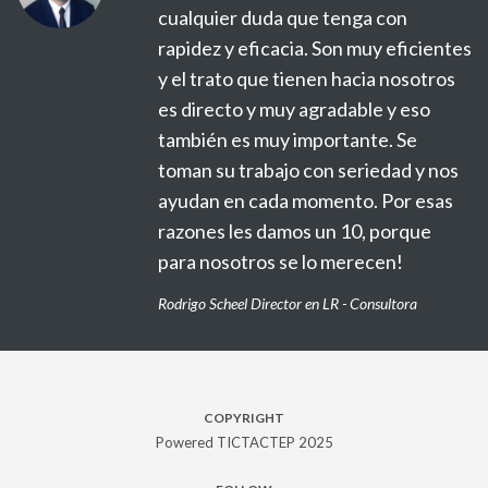
que tenga con
supera cualquier ex
ia. Son muy eficientes
Siempre respondier
ienen hacia nosotros
preguntas y dudas 
y agradable y eso
cortesía y amabilida
importante. Se
Macarena Lara ECOS360
o con seriedad y nos
 momento. Por esas
os un 10, porque
e lo merecen!
r en LR - Consultora
COPYRIGHT
Powered TICTACTEP 2025