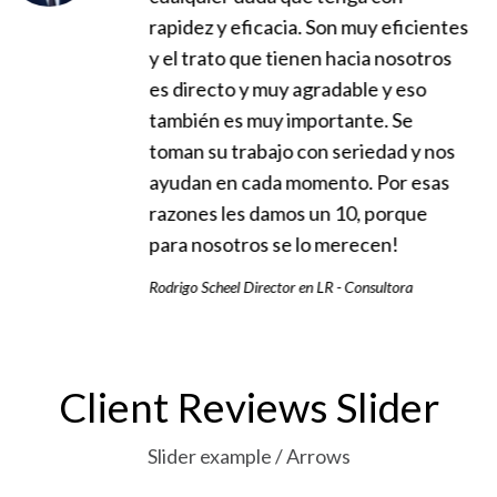
 Son muy eficientes
Siempre respondieron 
en hacia nosotros
preguntas y dudas con
radable y eso
cortesía y amabilidad.
ortante. Se
Macarena Lara ECOS360
n seriedad y nos
mento. Por esas
un 10, porque
o merecen!
 LR - Consultora
Client Reviews Slider
Slider example / Arrows