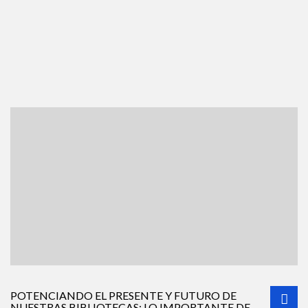
Entérate de todas las novedades y noticias sobre el
mundo de la educación a distancia, e-learning y
marketing digital.
POTENCIANDO EL PRESENTE Y FUTURO DE
NUESTRAS BIBLIOTECAS: LO IMPORTANTE DE