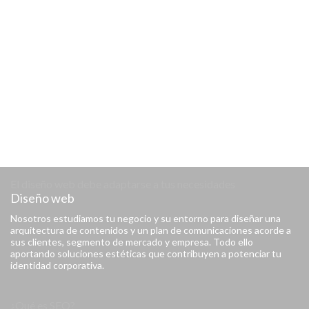
Recursos virtuales
Storytelling, simulaciones, motion graphics, infografías, líneas de
tiempo, scribbling, gamificación, locución profesional, videos y
audios subtitulados, lengua de señas, entre otros.
Diseño interactivo y personalizado
Diseñamos contenidos educativos personalizados según los
objetivos pedagógicos y look&feel de la compañía. Además de
contenido multimedia interactivo enfocado en el usuario final para
una experiencia de aprendizaje realmente efectiva.
El diseño web debe adaptarse a tus necesidades
Diseño web
Nosotros estudiamos tu negocio y su entorno para diseñar una
arquitectura de contenidos y un plan de comunicaciones acorde a
sus clientes, segmento de mercado y empresa. Todo ello
aportando soluciones estéticas que contribuyen a potenciar tu
identidad corporativa.
¿Qué es SEO?